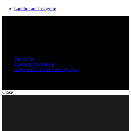
Landhof auf Instagram
© 2025 LANDHOF OFTERSHEIM. TAPAS. SOULFOOD. LOVE
Impressum
Datenschutzerklärung
Allgemeine Geschäftsbedingungen
Close